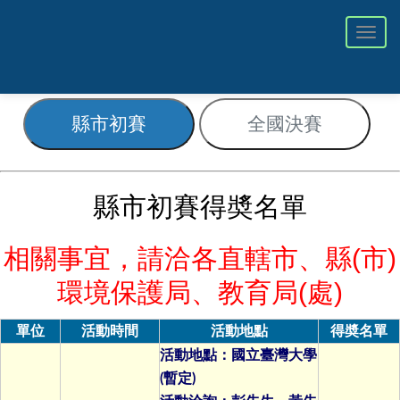
Toggl
navig
縣市初賽得奬名單
相關事宜，請洽各直轄市、縣(市)
環境保護局、教育局(處)
單位
活動時間
活動地點
得奬名單
活動地點：國立臺灣大學
(暫定)