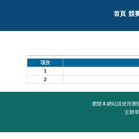
首頁
競
項次
1
2
瀏覽本網站請使用瀏覽器G
主辦