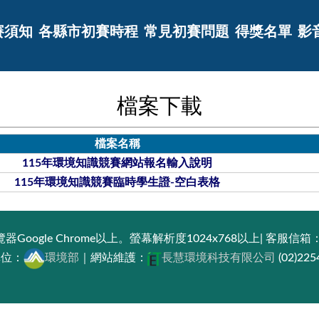
賽須知
各縣市初賽時程
常見初賽問題
得獎名單
影
檔案下載
檔案名稱
115年環境知識競賽網站報名輸入說明
115年環境知識競賽臨時學生證-空白表格
oogle Chrome以上。螢幕解析度1024x768以上| 客服信箱
單位：
環境部
｜網站維護：
長慧環境科技有限公司
(02)225