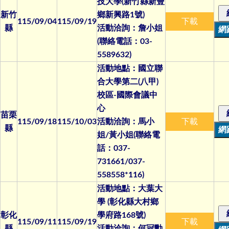
技大學(新竹縣新豐
新竹
鄉新興路1號)
115/09/04
115/09/19
下載
縣
活動洽詢：詹小姐
(聯絡電話：03-
5589632)
活動地點：國立聯
合大學第二(八甲)
校區-國際會議中
心
苗栗
115/09/18
115/10/03
活動洽詢：馬小
下載
縣
姐/黃小姐(聯絡電
話：037-
731661/037-
558558*116)
活動地點：大葉大
學 (彰化縣大村鄉
彰化
學府路168號)
115/09/11
115/09/19
下載
縣
活動洽詢：何冠勳