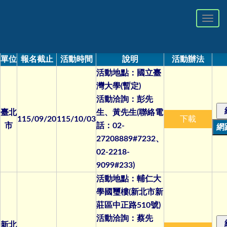
Toggl
navig
單位
報名截止
活動時間
說明
活動辦法
活動地點：國立臺
灣大學(暫定)
活動洽詢：彭先
臺北
生、黃先生(聯絡電
115/09/20
115/10/03
下載
市
話：02-
27208889#7232、
02-2218-
9099#233)
活動地點：輔仁大
學國璽樓(新北市新
莊區中正路510號)
活動洽詢：蔡先
新北