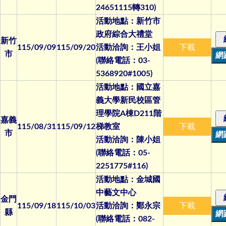
24651115轉310)
活動地點：新竹市
政府綜合大禮堂
新竹
115/09/09
115/09/20
活動洽詢：王小姐
下載
市
(聯絡電話：03-
5368920#1005)
活動地點：國立嘉
義大學新民校區管
理學院A棟D211階
嘉義
115/08/31
115/09/12
梯教室
下載
市
活動洽詢：陳小姐
(聯絡電話：05-
2251775#116)
活動地點：金城國
中藝文中心
金門
115/09/18
115/10/03
活動洽詢：鄭永宗
下載
縣
(聯絡電話：082-