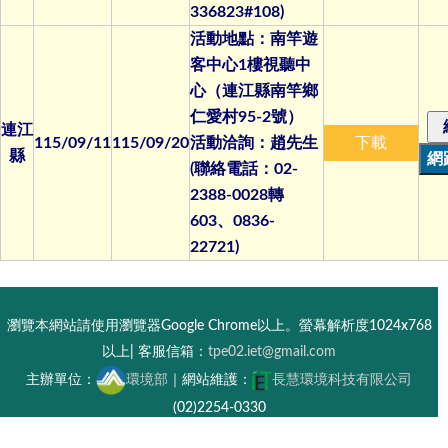
336823#108)
活動地點：南竿遊
客中心1樓視聽中
心（連江縣南竿鄉
仁愛村95-2號）
連江
115/09/11
115/09/20
活動洽詢：趙先生
下載
縣
(聯絡電話：02-
2388-0028轉
603、0836-
22721)
瀏覽本網站請使用瀏覽器Google Chrome以上。螢幕解析度1024x768
以上| 客服信箱：
tpe02.iet@gmail.com
主辦單位：
環境部
｜網站維護：
長慧環境科技有限公司
(02)2254-0330